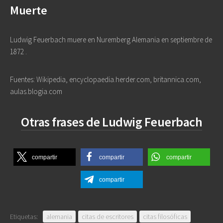
Muerte
Ludwig Feuerbach muere en Nuremberg Alemania en septiembre de
1872 .
Fuentes: Wikipedia, encyclopaedia.herder.com, britannica.com,
aulas.blogia.com
Otras frases de Ludwig Feuerbach
compartir
compartir
compartir
compartir
Etiquetas:
alemania
citas de escritores
citas filosóficas