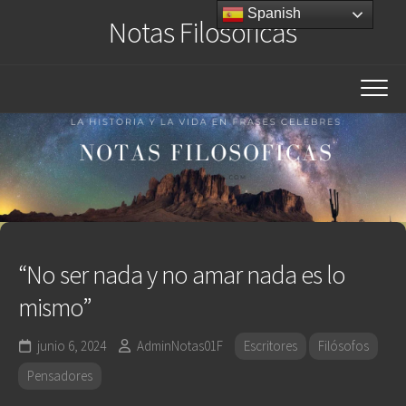
Saltar
Spanish
Notas Filosóficas
al
contenido
“No ser nada y no amar nada es lo
mismo”
junio 6, 2024
AdminNotas01F
Escritores
Filósofos
Pensadores