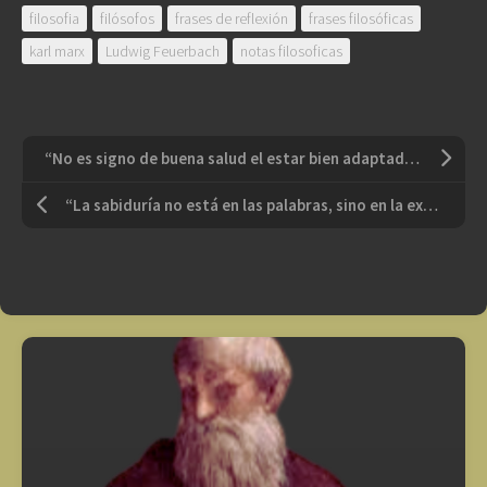
filosofia
filósofos
frases de reflexión
frases filosóficas
karl marx
Ludwig Feuerbach
notas filosoficas
“No es signo de buena salud el estar bien adaptado a una sociedad profundamente enferma”
“La sabiduría no está en las palabras, sino en la experiencia”