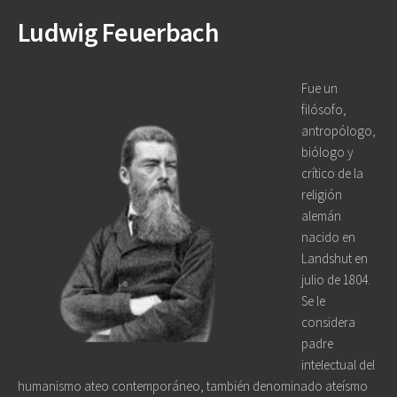
Ludwig Feuerbach
Fue un
filósofo,
antropólogo,
biólogo y
crítico de la
religión
alemán
nacido en
Landshut en
julio de 1804.
Se le
considera
padre
intelectual del
humanismo ateo contemporáneo, también denominado ateísmo