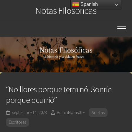
Saltar
Spanish
Notas Filosóficas
al
contenido
“No llores porque terminó. Sonríe
porque ocurrió”
septiembre 14, 2023
AdminNotas01F
Artistas
Escritores