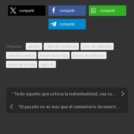
compartir
compartir
compartir
compartir
Etiquetas:
artistas
citas de escritores
citas de reflexión
estados unidos
frases de la vida
frases de reflexión
notas de la vida
siglo XX
“Todo aquello que sofoca la individualidad, sea cual sea el nombre que se le dé, es despotismo”
“El pasado no es mas que el cementerio de nuestras ilusiones”