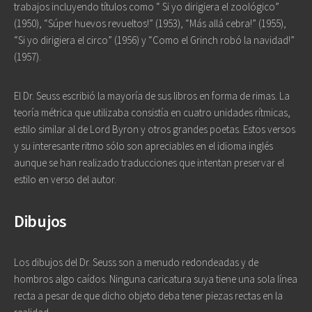
trabajos incluyendo títulos como “ Si yo dirigiera el zoológico”
(1950), “Súper huevos revueltos!” (1953), “Más allá cebra!” (1955),
“Si yo dirigiera el circo” (1956) y “Como el Grinch robó la navidad!”
(1957).
El Dr. Seuss escribió la mayoría de sus libros en forma de rimas. La
teoría métrica que utilizaba consistía en cuatro unidades rítmicas,
estilo similar al de Lord Byron y otros grandes poetas. Estos versos
y su interesante ritmo sólo son apreciables en el idioma inglés
aunque se han realizado traducciones que intentan preservar el
estilo en verso del autor.
Dibujos
Los dibujos del Dr. Seuss son a menudo redondeadas y de
hombros algo caídos. Ninguna caricatura suya tiene una sola línea
recta a pesar de que dicho objeto deba tener piezas rectas en la