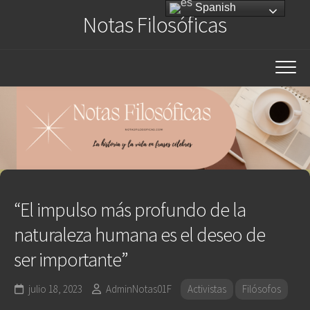
Saltar
Spanish
Notas Filosóficas
al
contenido
“El impulso más profundo de la
naturaleza humana es el deseo de
ser importante”
julio 18, 2023
AdminNotas01F
Activistas
Filósofos