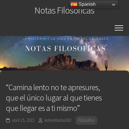
Saltar
Spanish
Notas Filosóficas
al
contenido
“Camina lento no te apresures,
que el único lugar al que tienes
que llegar es a ti mismo”
abril 25, 2022
AdminNotas01F
Filósofos