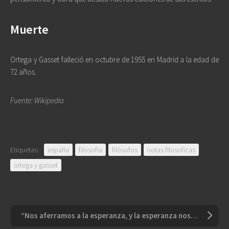
Muerte
Ortega y Gasset falleció en octubre de 1955 en Madrid a la edad de
72 años.
Fuente: Wikipedia
Etiquetas:
españa
filosofia
filósofos
notas filosoficas
ortega y gasset
“Nos aferramos a la esperanza, y la esperanza nos roba el momento presente”