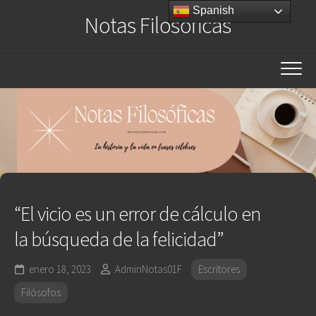
Saltar
Spanish
Notas Filosóficas
al
contenido
“El vicio es un error de cálculo en
la búsqueda de la felicidad”
enero 18, 2023
AdminNotas01F
Escritores
Filósofos