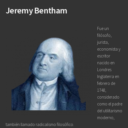
Jeremy Bentham
Fue un
filósofo,
jurista,
economista y
escritor
nacido en
Londres
Inglaterra en
febrero de
1748,
considerado
como el padre
del utilitarismo
moderno,
también llamado radicalismo filosófico.