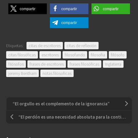
compartir
compartir
compartir
compartir
Etiquetas:
citas de escritores
citas de reflexión
citas filosóficas
escritores
filosofando
filosofia
filósofo
filósofos
frases de escritores
frases filosóficas
Inglaterra
jeremy Bentham
notas filosoficas
“El orgullo es el complemento de la ignorancia”
“El perdón es una necesidad absoluta para la continuación de la existencia humana”