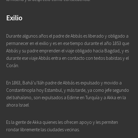
Exilio
Durante algunos años el padre de Abbás es liberado y obligado a
permanecer en el exilio y es en ese tiempo durante el año 1853 que
Abbás y su padre emprenden el viaje obligado hacia Bagdad, y es
durante ese viaje Abbás entra en contacto con textos babistas y el
Corán.
En 1863, Bahá’u’lláh padre de Abbás es expulsado y movido a
Constantinopla hoy Estambul, y más tarde, ya como jefe segundo
del bahaísmo, son expulsados a Edirne en Turquía y a Akka en la
ahora Israel.
Es la gente de Akka quienes les ofrecen apoyo y les permiten
rondar libremente las ciudades vecinas.