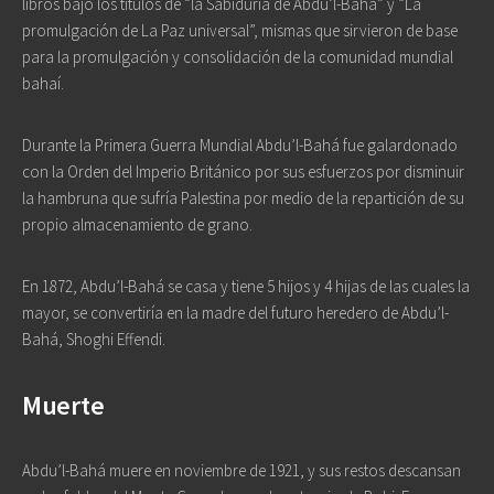
libros bajo los títulos de “la Sabiduría de Abdu’l-Bahá” y “La
promulgación de La Paz universal”, mismas que sirvieron de base
para la promulgación y consolidación de la comunidad mundial
bahaí.
Durante la Primera Guerra Mundial Abdu’l-Bahá fue galardonado
con la Orden del Imperio Británico por sus esfuerzos por disminuir
la hambruna que sufría Palestina por medio de la repartición de su
propio almacenamiento de grano.
En 1872, Abdu’l-Bahá se casa y tiene 5 hijos y 4 hijas de las cuales la
mayor, se convertiría en la madre del futuro heredero de Abdu’l-
Bahá, Shoghi Effendi.
Muerte
Abdu’l-Bahá muere en noviembre de 1921, y sus restos descansan