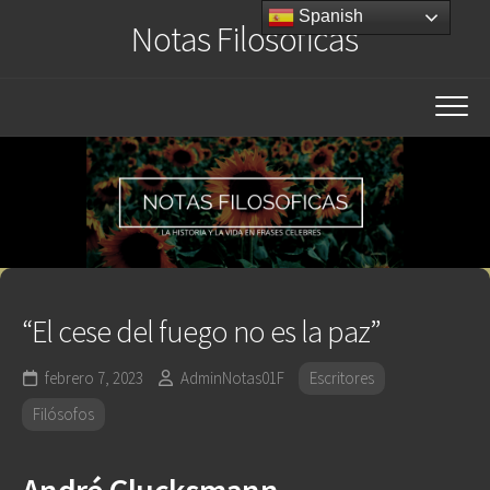
Saltar
Spanish
Notas Filosóficas
al
contenido
“El cese del fuego no es la paz”
febrero 7, 2023
AdminNotas01F
Escritores
Filósofos