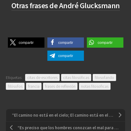
Otras frases de André Glucksmann
compartir
compartir
compartir
compartir
Etiquetas:
citas de escritores
citas filosóficas
filosofando
filósofos
francia
frases de reflexión
notas filosoficas
“El camino no está en el cielo; El camino está en el corazón”
“Es preciso que los hombres conozcan el mal para poder evitarlo y entregarse a la práctica del bien”