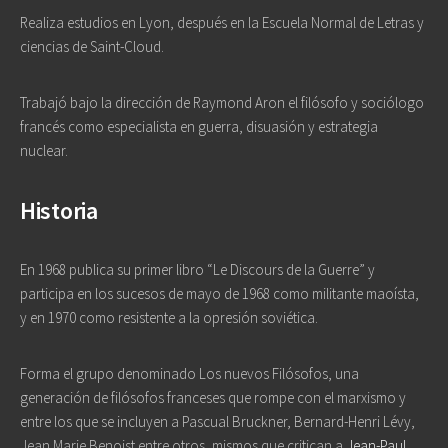
Realiza estudios en Lyon, después en la Escuela Normal de Letras y
ciencias de Saint-Cloud.
Trabajó bajo la dirección de Raymond Aron el filósofo y sociólogo
francés como especialista en guerra, disuasión y estrategia
nuclear.
Historia
En 1968 publica su primer libro “Le Discours de la Guerre” y
participa en los sucesos de mayo de 1968 como militante maoísta,
y en 1970 como resistente a la opresión soviética.
Forma el grupo denominado Los nuevos Filósofos, una
generación de filósofos franceses que rompe con el marxismo y
entre los que se incluyen a Pascual Bruckner, Bernard-Henri Lévy,
Jean Marie Benoist entre otros, mismos que critican a
Jean-Paul