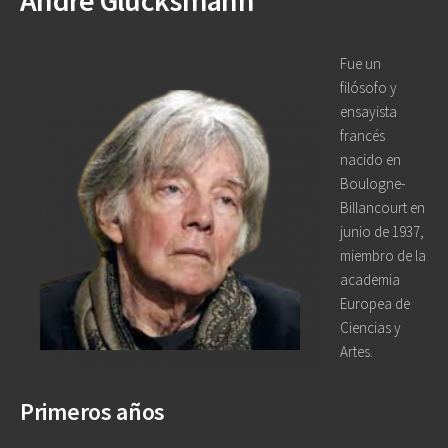
André Glucksmann
Fue un
filósofo y
ensayista
francés
nacido en
Boulogne-
Billancourt en
junio de 1937,
miembro de la
academia
Europea de
Ciencias y
Artes.
Primeros años