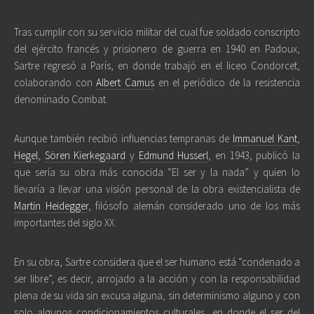
Tras cumplir con su servicio militar del cual fue soldado conscripto
del ejército francés y prisionero de guerra en 1940 en Padoux,
Sartre regresó a París, en donde trabajó en el liceo Condorcet,
colaborando con
Albert Camus
en el periódico de la resistencia
denominado Combat.
Aunque también recibió influencias tempranas de
Immanuel Kant
,
Hegel
,
Sören Kierkegaard
y
Edmund Husserl
, en 1943, publicó la
que sería su obra más conocida “El ser y la nada” y quien lo
llevaría a llevar una visión personal de la obra existencialista de
Martin Heidegger
, filósofo alemán considerado uno de los más
importantes del siglo XX.
En su obra, Sartre considera que el ser humano está “condenado a
ser libre”, es decir, arrojado a la acción y con la responsabilidad
plena de su vida sin excusa alguna, sin determinismo alguno y con
solo algunos condicionamientos culturales, en donde el ser del