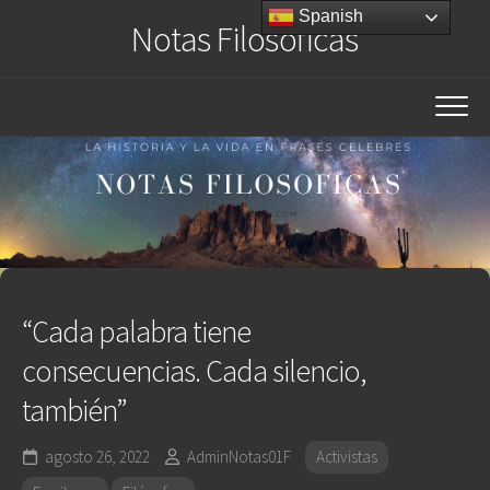
Saltar
Spanish
Notas Filosóficas
al
contenido
“Cada palabra tiene
consecuencias. Cada silencio,
también”
agosto 26, 2022
AdminNotas01F
Activistas