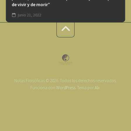
de vivir y de morir”
junio 21, 2022
Notas Filosóficas © 2026. Todos los derechos reservados.
Funciona con
WordPress
. Tema por
Alx
.