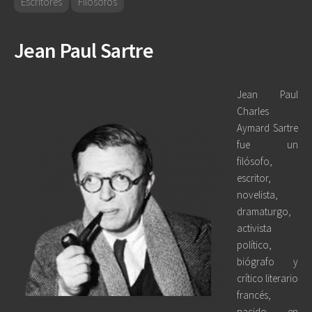
Escritores
Filósofos
Jean Paul Sartre
Jean Paul
Charles
Aymard Sartre
fue un
filósofo,
escritor,
novelista,
dramaturgo,
activista
político,
biógrafo y
crítico literario
francés,
nacido en