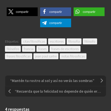
compartir
compartir
compartir
compartir
Etiquetas:
citas filosóficas
escritores
filosofia
filósofo
filósofos
francia
frases
frases de escritores
frases filosóficas
jean paul sartre
notas filosoficas
“Mantén tu rostro al sol y así no verás las sombras”
“Recuerda que la felicidad no depende de quién eres o de qué tienes; depende únicamente de lo que piensas”
4 respuestas