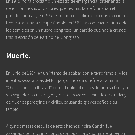
En 1975 Indira proclamó un estado de emergencia, ordenando la
detención de sus opositores quienes mas tarde formarían el
partido Janata, y en 1977, el partido de Indira perdió las elecciones
frente a la Janata recuperándolo en 1980 tras obtener el triunfo de
los comicios en un nuevo congreso, un partido que había creado
tras la escisión del Partido del Congreso.
Muerte.
En junio de 1984, en un intento de acabar con el terrorismo sij y los
intentos separatistas del Punjab, ordenó la que fuera llamada
“Operación estrella azul” con la finalidad de desalojar a su líder y a
sus seguidores en la region, lo que provocó la muerte de su líder y
de muchos peregrinos y civiles, causando graves daños a su
templo.
Algunos meses después de estos hechos Indira Gandhi fue
asesinada por dos miembros de su guardia personal de origen sij