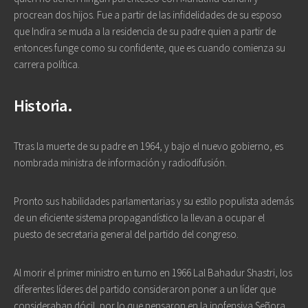
procrean dos hijos. Fue a partir de las infidelidades de su esposo
que Indira se muda a la residencia de su padre quien a partir de
entonces funge como su confidente, que es cuando comienza su
carrera política.
Historia.
Ttras la muerte de su padre en 1964, y bajo el nuevo gobierno, es
nombrada ministra de información y radiodifusión.
Pronto sus habilidades parlamentarias y su estilo populista además
de un eficiente sistema propagandístico la llevan a ocupar el
puesto de secretaria general del partido del congreso.
Al morir el primer ministro en turno en 1966 Lal Bahadur Shastri, los
diferentes líderes del partido consideraron poner a un líder que
consideraban dócil, por lo que pensaron en la inofensiva Señora