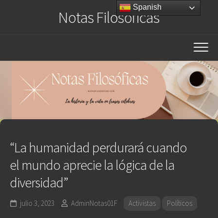
Saltar
Spanish
Notas Filosóficas
al
contenido
“La humanidad perdurará cuando
el mundo aprecie la lógica de la
diversidad”
julio 3, 2023
AdminNotas01F
Activistas
Políticos