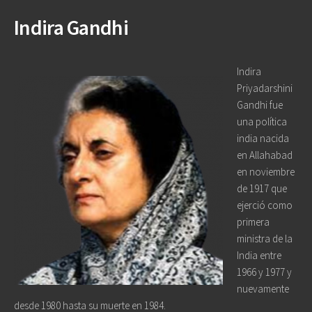
Indira Gandhi
Indira
Priyadarshini
Gandhi fue
una política
india nacida
en Allahabad
en noviembre
de 1917 que
ejerció como
primera
ministra de la
India entre
1966 y 1977 y
nuevamente
desde 1980 hasta su muerte en 1984.