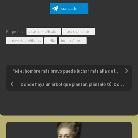
compartir
Etiquetas:
citas de reflexión
frases de la vida
frases de políticos
india
Indira Gandhi
“Ni el hombre más bravo puede luchar más allá de lo que le permiten sus fuerzas”
“Donde haya un árbol que plantar, plántalo tú. Donde haya un error que enmendar, enmiéndalo tú. Donde haya un esfuerzo que todos esquivan, hazlo tú. Sé tú el que aparta la piedra del camino”