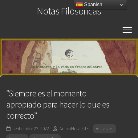
Saltar
Spanish
Notas Filosóficas
al
contenido
“Siempre es el momento
apropiado para hacer lo que es
correcto”
septiembre 22, 2022
AdminNotas01F
Activistas