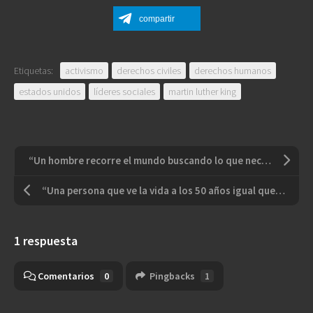
compartir
Etiquetas:
activismo
derechos civiles
derechos humanos
estados unidos
líderes sociales
martin luther king
“Un hombre recorre el mundo buscando lo que necesita y llega al hogar y lo encuentra.”
“Una persona que ve la vida a los 50 años igual que a los 20, ha desperdiciado 30 años de vida”
1 respuesta
Comentarios
0
Pingbacks
1