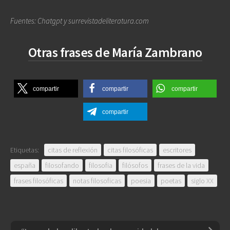
Fuentes: Chatgpt y surrevistadeliteratura.com
Otras frases de María Zambrano
compartir
compartir
compartir
compartir
Etiquetas:
citas de reflexión
citas filosóficas
escritores
españa
filosofando
filosofia
filósofos
frases de la vida
frases filosóficas
notas filosoficas
poesia
poetas
siglo XX