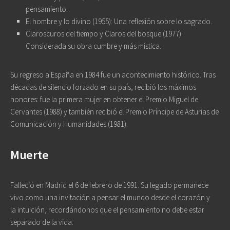
pensamiento.
El hombre y lo divino
(1955): Una reflexión sobre lo sagrado.
Claroscuros del tiempo
y
Claros del bosque
(1977):
Considerada su obra cumbre y más mística.
Su regreso a España en
1984
fue un acontecimiento histórico. Tras
décadas de silencio forzado en su país, recibió los máximos
honores: fue la primera mujer en obtener el
Premio Miguel de
Cervantes
(1988) y también recibió el Premio Príncipe de Asturias de
Comunicación y Humanidades (1981).
Muerte
Falleció en Madrid el 6 de febrero de 1991. Su legado permanece
vivo como una invitación a pensar el mundo desde el
corazón
y
la
intuición
, recordándonos que el pensamiento no debe estar
separado de la vida.