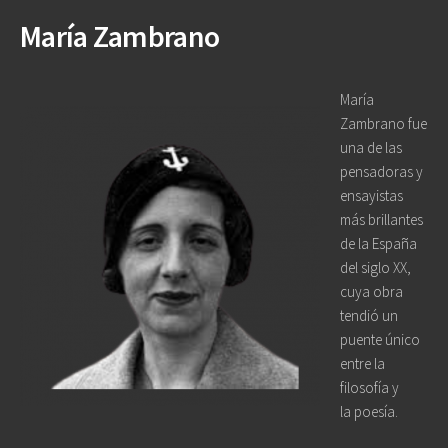
María Zambrano
María
Zambrano fue
una de las
pensadoras y
ensayistas
más brillantes
de la España
del siglo XX,
cuya obra
tendió un
puente único
entre la
filosofía
y
la
poesía
.