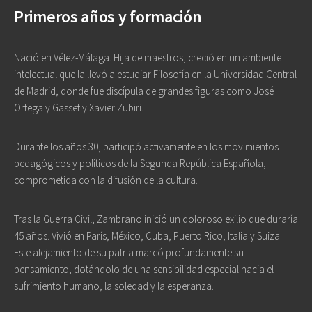
Primeros años y formación
Nació en Vélez-Málaga. Hija de maestros, creció en un ambiente
intelectual que la llevó a estudiar Filosofía en la Universidad Central
de Madrid, donde fue discípula de grandes figuras como
José
Ortega y Gasset
y Xavier Zubiri.
Durante los años 30, participó activamente en los movimientos
pedagógicos y políticos de la
Segunda República Española
,
comprometida con la difusión de la cultura.
Tras la Guerra Civil, Zambrano inició un doloroso
exilio
que duraría
45 años. Vivió en París, México, Cuba, Puerto Rico, Italia y Suiza.
Este alejamiento de su patria marcó profundamente su
pensamiento, dotándolo de una sensibilidad especial hacia el
sufrimiento humano, la soledad y la esperanza.