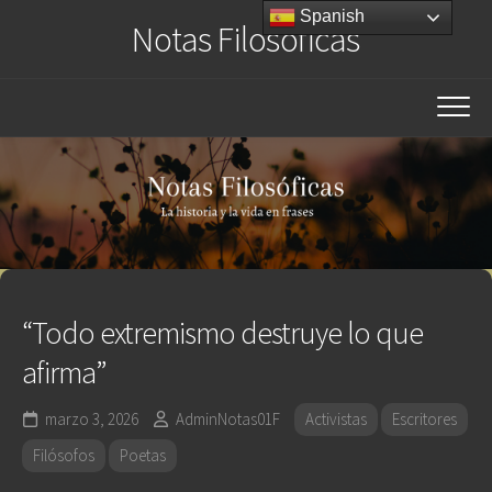
Saltar
Spanish
Notas Filosóficas
al
contenido
“Todo extremismo destruye lo que
afirma”
marzo 3, 2026
AdminNotas01F
Activistas
Escritores
Filósofos
Poetas