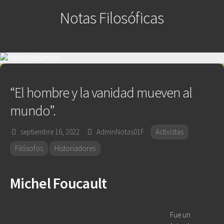
Saltar
Notas Filosóficas
al
contenido
“El hombre y la vanidad mueven al
mundo”.
septiembre 16, 2022
AdminNotas01F
Activistas
Filósofos
Historiadores
Michel Foucault
Fue un