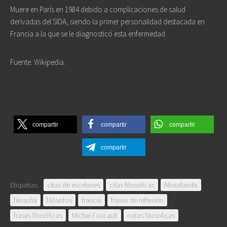
Muere en París en 1984 debido a complicaciones de salud
derivadas del SIDA, siendo la primer personalidad destacada en
Francia a la que se le diagnosticó esta enfermedad.
Fuente: Wikipedia.
compartir
compartir
compartir
compartir
Etiquetas:
citas de escritores
citas filosóficas
filosofando
filosofia
filósofos
francia
frases de reflexión
frases filosóficas
Michel Foucault
notas filosoficas