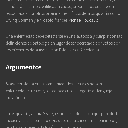
llamó prácticas no científicas ni éticas, argumentos que fueron
respaldados por otros prominentes críticos de la psiquiatría como
Erving Goffman y el filósofo francés
Michael Foucault
.
Una enfermedad debe detectarse en una autopsia y cumplir con las
definiciones de patología en lugar de ser decretada por votos por
los miembros de la Asociación Psiquiátrica Americana.
Argumentos
Szasz considera que las enfermedades mentales no son
enfermedades reales, y las coloca en la categoría de lenguaje
metafórico.
La psiquiatría, afirma Szasz, es una pseudociencia que parodia la
medicina al usar terminología que suena a medicina: terminología
que ha sido inventada los últimos cien años.