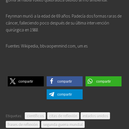
Feynman murió a la edad de 69 años. Padecía dos formas raras de
cáncer, falleciendo poco después de su última intervención
quirúrgica en 1988.
Fuentes: Wikipedia, bbvaopenmind.com, um.es
compartir
compartir
compartir
compartir
Etiquetas:
científicos
citas de reflexión
estados unidos
frases de reflexión
segunda guerra mundial