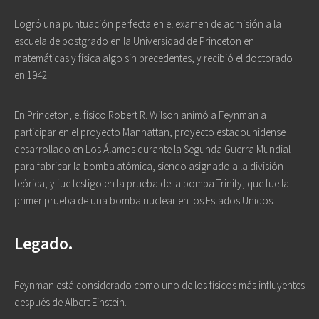
Logró una puntuación perfecta en el examen de admisión a la
escuela de postgrado en la Universidad de Princeton en
matemáticas y física algo sin precedentes, y recibió el doctorado
en 1942.
En Princeton, el físico Robert R. Wilson animó a Feynman a
participar en el proyecto Manhattan, proyecto estadounidense
desarrollado en Los Álamos durante la Segunda Guerra Mundial
para fabricar la bomba atómica, siendo asignado a la división
teórica, y fue testigo en la prueba de la bomba Trinity, que fue la
primer prueba de una bomba nuclear en los Estados Unidos.
Legado.
Feynman está considerado como uno de los físicos más influyentes
después de Albert Einstein.