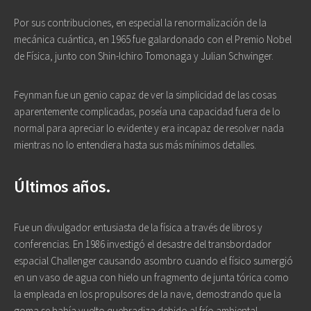
Por sus contribuciones, en especial la renormalización de la
mecánica cuántica, en 1965 fue galardonado con el Premio Nobel
de Física, junto con Shin-Ichiro Tomonaga y Julian Schwinger.
Feynman fue un genio capaz de ver la simplicidad de las cosas
aparentemente complicadas, poseía una capacidad fuera de lo
normal para apreciar lo evidente y era incapaz de resolver nada
mientras no lo entendiera hasta sus más mínimos detalles.
Últimos años.
Fue un divulgador entusiasta de la física a través de libros y
conferencias. En 1986 investigó el desastre del transbordador
espacial Challenger causando asombro cuando el físico sumergió
en un vaso de agua con hielo un fragmento de junta tórica como
la empleada en los propulsores de la nave, demostrando que la
goma se había vuelto quebradiza debido al frío ambiental.