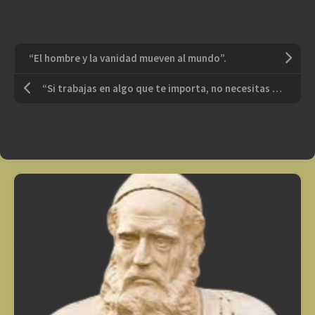
“El hombre y la vanidad mueven al mundo”.
“Si trabajas en algo que te importa, no necesitas que te empujen, porque la visión te impulsará.”