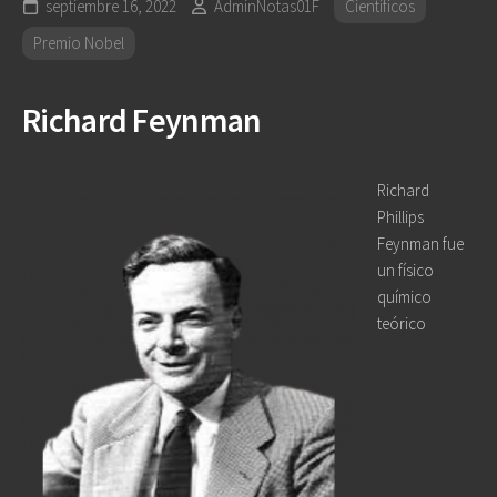
septiembre 16, 2022
AdminNotas01F
Científicos
Premio Nobel
Richard Feynman
Richard
Phillips
Feynman fue
un físico
químico
teórico