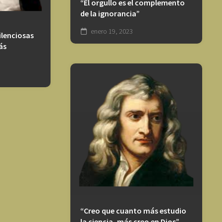
“El orgullo es el complemento
de la ignorancia”
enero 19, 2023
ilenciosas
ás
“Creo que cuanto más estudio
la ciencia, más creo en Dios”