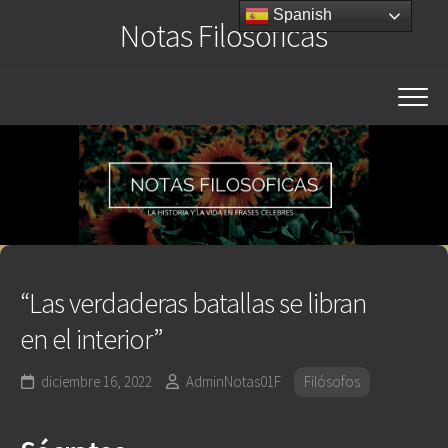
Saltar
Spanish
Notas Filosóficas
al
contenido
“Las verdaderas batallas se libran
en el interior”
diciembre 16, 2022
AdminNotas01F
Filósofos