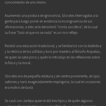
conocimiento de uno mismo.
Asumiendo una postura de ignorancia, Sócrates interrogaba a la
gente para luego poner en evidencia la incongruencia de sus
afirmaciones; a esto se le denominó “ironía socrática”, de la cual
su frase “Solo sé que no se nada” es un vivo reflejo.
Recibió una educación tradicional, y se familiarizó con la dialéctica
y la retórica de los sofistas y tuvo por maestro al filósofo Arquelao,
de quien se sabe poco y quién lo introdujo en las reflexiones sobre
la física y la moral.
Sócrates era de pequeña estatura y de vientre prominente, de ojos
saltones y nariz exageradamente respingona, la cual en ocasiones
era motivo de burla.
Se casó con Jantipa quien le dió tres hijos y de quién algunos