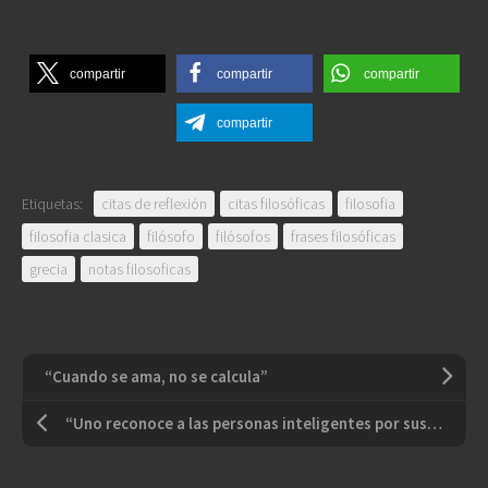
compartir
compartir
compartir
compartir
Etiquetas:
citas de reflexión
citas filosóficas
filosofia
filosofia clasica
filósofo
filósofos
frases filosóficas
grecia
notas filosoficas
“Cuando se ama, no se calcula”
“Uno reconoce a las personas inteligentes por sus respuestas. A los sabios se los reconoce por sus preguntas”