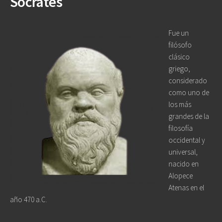
Sócrates
Fue un
filósofo
clásico
griego,
considerado
como uno de
los más
grandes de la
filosofía
occidental y
universal,
nacido en
Alopece
Atenas en el
año 470 a.C.