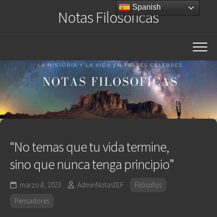
Saltar
Spanish
Notas Filosóficas
al
contenido
“No temas que tu vida termine,
sino que nunca tenga principio”
marzo 8, 2023
AdminNotas01F
Filósofos
Pensadores