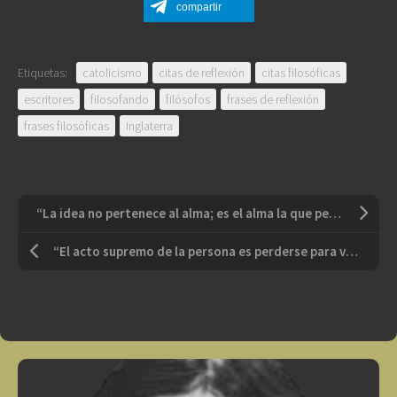
compartir
Etiquetas:
catolicismo
citas de reflexión
citas filosóficas
escritores
filosofando
filósofos
frases de reflexión
frases filosóficas
Inglaterra
“La idea no pertenece al alma; es el alma la que pertenece a la idea”
“El acto supremo de la persona es perderse para volverse a encontrar”