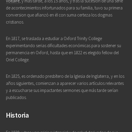
Voltaire
, y más tarde, a los 15 años, y tras la sucesión de una serie
de acontecimientos infortunados para su familia, tuvo su primera
conversion que afianzó en él con suma certeza los dogmas
cristianos.
En 1817, se traslada a estudiar a Oxford Trinity College
experimentando serias dificultades económicas para sostener su
permanencia en Oxford, hasta que en 1822 es elegido fellow del
Oriel College.
En 1825, es ordenado presbítero de la Iglesia de Inglaterra, y en los
años siguientes, comienzan a aparecer varios artículos relevantes
y a escucharse sus impactantes sermones que más tarde serían
publicados.
Historia