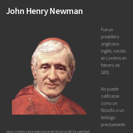
John Henry Newman
Fue un
presbítero
anglicano
inglés, nacido
en Londres en
febrero de
1801.
No puede
calificarse
como un
filósofo o un
teólogo
precisamente
sino como una persona en busca de la verdad.