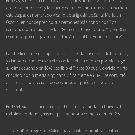
En 1828, y tras una crisis existencial y de salud derivados de sus
apuros económicos y la muerte de su hermana, una vez superada
esta etapa, es nombrado Vicario de la Iglesia de Santa María en
Oxford, en donde predicó sus sermones más conocidos “los
sermones parroquiales” y los “Sermones Universitarios”, y en 1833,
escribe su primera gran obra “The Arians of the Fourth Century”.
La obediencia a su propia conciencia en la búsqueda de la verdad,
y el modo de adherirse a ella con la certeza que sea posible, llegó a
su clímax cuando en 1841 escribió el Tracto 90 que fue oficialmente
criticado por la iglesia anglicana y finalmente en 1845 se convirtió
al catolicismo y recibiendo dos años después la ordenación
sacerdotal.
En 1854, viaja frecuentemente a Dublín para fundar la Universidad
Católica de Irlanda, misma que abandona como rector en 1858.
Tras 23 años, regresa a Oxford para recibir el nombramiento de