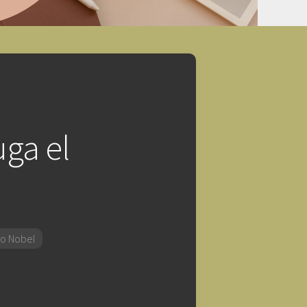
uga el
o Nobel