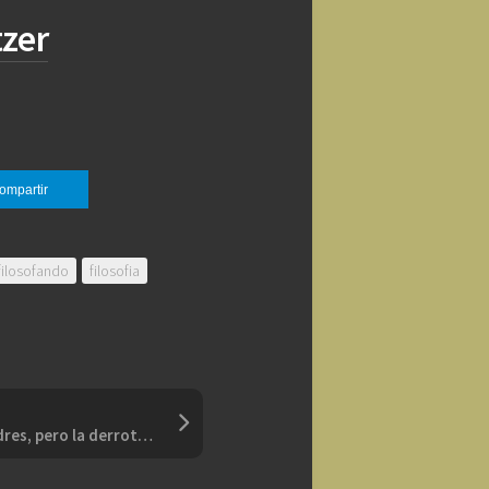
tzer
ompartir
filosofando
filosofia
“La victoria tiene mil padres, pero la derrota es huérfana”