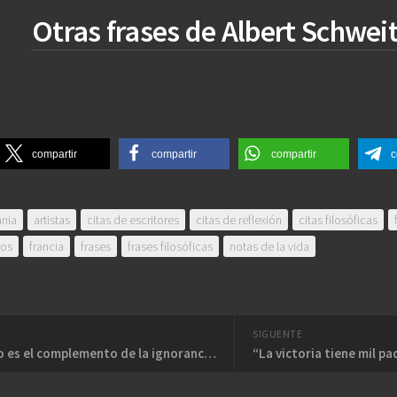
Otras frases de Albert Schwei
compartir
compartir
compartir
c
nia
artistas
citas de escritores
citas de reflexión
citas filosóficas
fos
francia
frases
frases filosóficas
notas de la vida
SIGUENTE
“El orgullo es el complemento de la ignorancia”