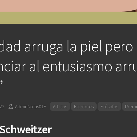
dad arruga la piel pero
ciar al entusiasmo arr
”
23
AdminNotas01F
Artistas
Escritores
Filósofos
Premi
 Schweitzer