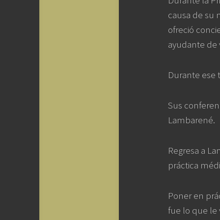
Durante la Pr
causa de su n
ofreció conci
ayudante de v
Durante ese t
Sus conferenc
Lambarené.
Regresa a Lam
práctica médi
Poner en prác
fue lo que le