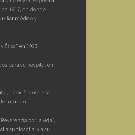
a para él y su esposa a
a en 1917, en donde
uxiliar médico y
 Ética” en 1923.
dos para su hospital en
tal, dedicándose a la
s del mundo.
Reverencia por la vida”,
a su filosofía, y a su