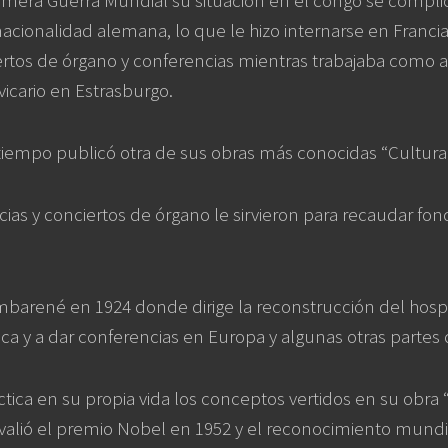
imera Guerra Mundial su situación en el congo se complic
acionalidad alemana, lo que le hizo internarse en Franci
ertos de órgano y conferencias mientras trabajaba como a
icario en Estrasburgo.
iempo publicó otra de sus obras más conocidas “Cultura y
ias y conciertos de órgano le sirvieron para recaudar fon
barené en 1924 donde dirige la reconstrucción del hospi
ca y a dar conferencias en Europa y algunas otras parte
tica en su propia vida los conceptos vertidos en su obra “
 valió el premio Nobel en 1952 y el reconocimiento mundial 