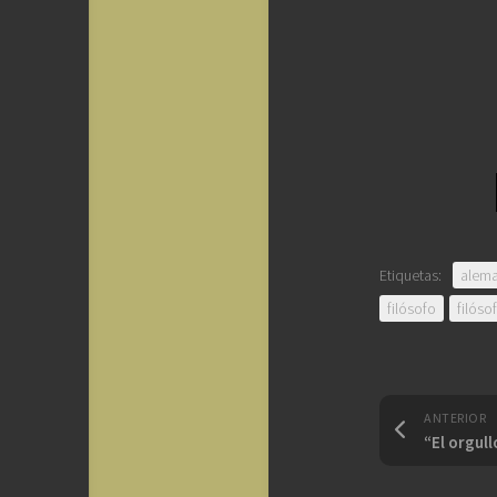
Etiquetas:
alema
filósofo
filóso
ANTERIOR