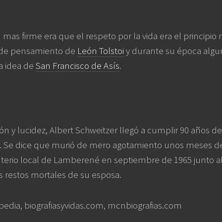
mas firme era que el respeto por la vida era el principio m
 de pensamiento de
León Tolstoi
y durante su época alg
la idea de
San Francisco de Asís
.
ión y lucidez, Albert Schweitzer llegó a cumplir 90 años
ana. Se dice que murió de mero agotamiento unos meses d
erio local de Lamberené en septiembre de 1965 junto a
s restos mortales de su esposa.
pedia, biografiasyvidas.com, mcnbiografias.com