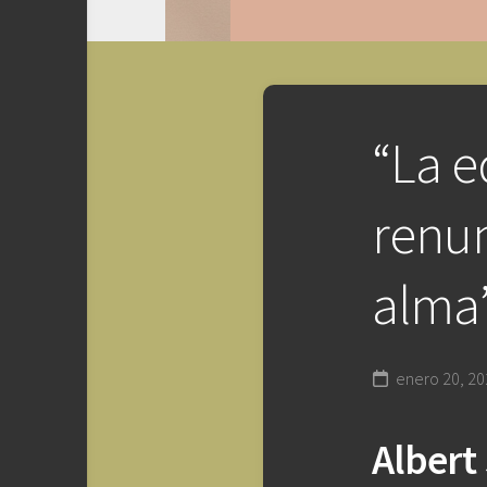
“La e
renun
alma
enero 20, 20
Albert