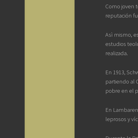
Como joven te
reputación fu
Asì mismo, e
estudios teol
realizada.
En 1913, Schw
partiendo al 
pobre en el 
En Lambarené 
leprosos y ví