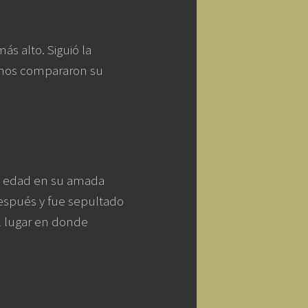
ás alto. Siguió la
unos compararon su
 de edad en su amada
espués y fue sepultado
l lugar en donde