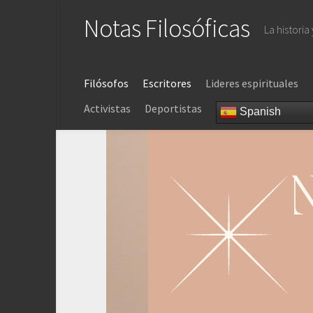
Saltar
Notas Filosóficas
al
La historia
contenido
Filósofos
Escritores
Lideres espirituales
Activistas
Deportistas
Spanish