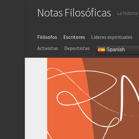
Saltar
Notas Filosóficas
al
La historia
contenido
Filósofos
Escritores
Lideres espirituales
Activistas
Deportistas
Spanish