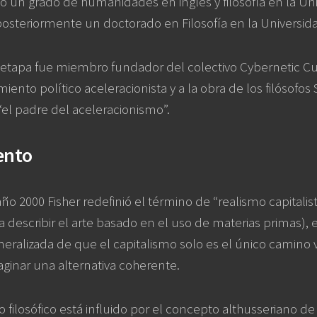
zó un grado de humanidades en inglés y filosofía en la Un
osteriormente un doctorado en Filosofía en la Universid
etapa fue miembro fundador del colectivo Cybernetic Cul
iento político aceleracionista y a la obra de los filósofos
el padre del aceleracionismo”.
ento
 año 2000 Fisher redefinió el término de “realismo capitali
 describir el arte basado en el uso de materias primas),
eralizada de que el capitalismo solo es el único camino
ginar una alternativa coherente.
 filosófico está influido por el concepto althusseriano de 