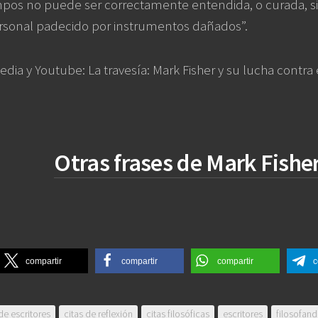
mpos no puede ser correctamente entendida, o curada, si
sonal padecido por instrumentos dañados”.
dia y Youtube: La travesía: Mark Fisher y su lucha contra e
Otras frases de Mark Fishe
compartir
compartir
compartir
c
de escritores
citas de reflexión
citas filosóficas
escritores
filosofan