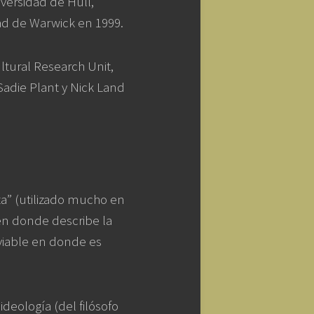
iversidad de Hull,
ad de Warwick en 1999.
tural Research Unit,
 Sadie Plant y Nick Land
sta” (utilizado mucho en
 en donde describe la
 viable en donde es
ideología (del filósofo