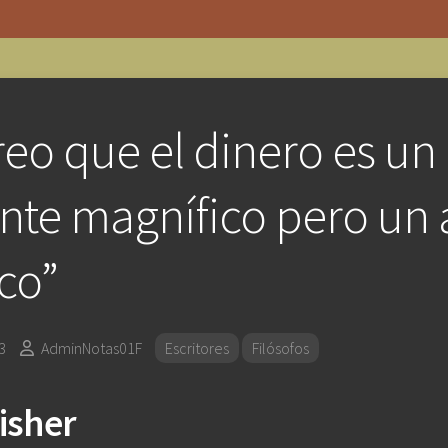
reo que el dinero es un
ente magnífico pero un
ico”
3
AdminNotas01F
Escritores
Filósofos
isher