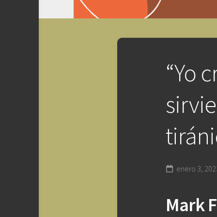
“Yo c
sirvi
tirán
enero 3, 202
Mark F