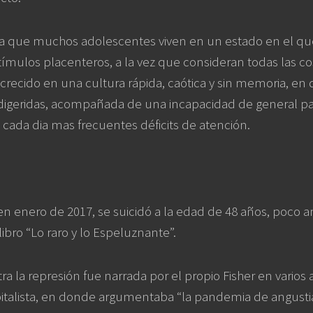
va que muchos adolescentes viven en un estado en el qu
ímulos placenteros, a la vez que consideran todas las c
crecido en una cultura rápida, caótica y sin memoria, en
e-digeridas, acompañada de una incapacidad de general p
cada dia mas frecuentes déficits de atención.
en enero de 2017, se suicidó a la edad de 48 años, poco a
libro “Lo raro y lo Espeluznante”.
ra la represión fue narrada por el propio Fisher en varios 
italista, en donde argumentaba “la pandemia de angusti