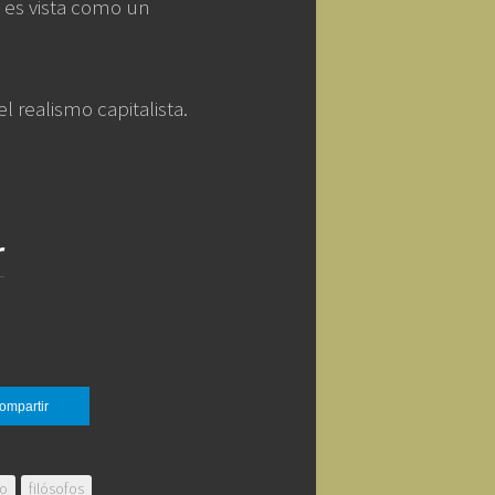
 es vista como un
l realismo capitalista.
r
ompartir
do
filósofos