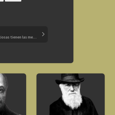
“Las personas más silenciosas tienen las mentes más ruidosas”