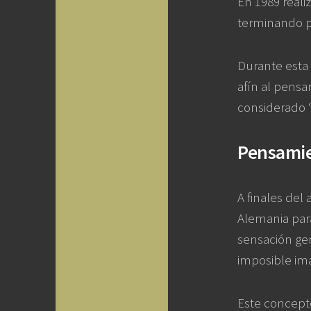
En 1989 reali
terminando p
Durante esta 
afín al pensam
considerado “
Pensami
A finales del
Alemania para
sensación gen
imposible ima
Este concepto