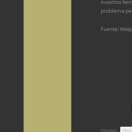
nuestros tie
problema per
Fuente: Wikipe
Etiquetas:
citas 