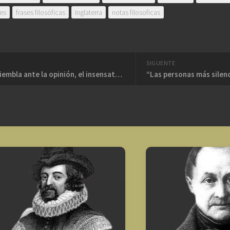
res
frases filosóficas
Inglaterra
notas filosoficas
SIGUENTE
“El débil tiembla ante la opinión, el insensato la desafía, el sabio la juzga, el hábil la dirige”