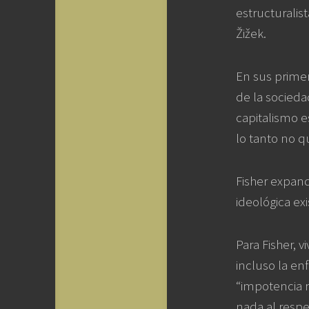
estructuralis
Žižek.
En sus primero
de la socied
capitalismo es
lo tanto no q
Fisher expan
ideológica ex
Para Fisher, 
incluso la en
“impotencia r
nada al respe