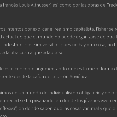
ta francés Louis Althusser) así como por las obras de Fred
s intentos por explicar el realismo capitalista, Fisher se r
ad actual de que el mundo no puede organizarse de otra 
 indestructible e irreversible, pues no hay otra cosa, no h
ueda otra cosa a que adaptarse.
de este concepto argumentando que es la mejor forma de 
istente desde la caída de la Unión Soviética.
vivimos en un mundo de individualismo obligatorio y de pr
fermedad se ha privatizado, en donde los jóvenes viven e
eflexiva”, en donde saben que las cosas van mal y que e
cto.