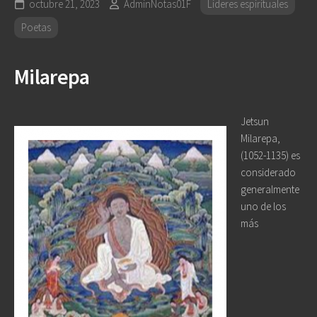
octubre 21, 2023
AdminNotas01F
Lideres espirituales
Poetas
Milarepa
Jetsun
Milarepa
,
(1052-1135) es
considerado
generalmente
uno de los
más