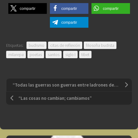
compartir
compartir
compartir
compartir
Etiquetas:
budismo
citas de reflexión
filosofia budista
milarepa
poetas
santos
siglo I
tibet
“Todas las guerras son guerras entre ladrones demasiado cobardes para luchar, que inducen a los jóvenes varones de todo el mundo a hacer la lucha por ellos”
“Las cosas no cambian; cambiamos”