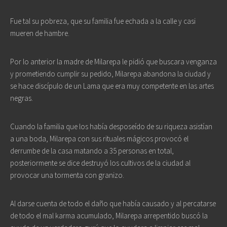
Fue tal su pobreza, que su familia fue echada a la calle y casi
mueren de hambre.
Por lo anterior la madre de Milarepa le pidió que buscara venganza
y prometiendo cumplir su pedido, Milarepa abandona la ciudad y
se hace discípulo de un Lama que era muy competente en las artes
negras.
Cuando la familia que los había desposeído de su riqueza asistían
a una boda, Milarepa con sus rituales mágicos provocó el
derrumbe de la casa matando a 35 personas en total,
posteriormente se dice destruyó los cultivos de la ciudad al
provocar una tormenta con granizo.
Al darse cuenta de todo el daño que había causado y al percatarse
de todo el mal karma acumulado, Milarepa arrepentido buscó la