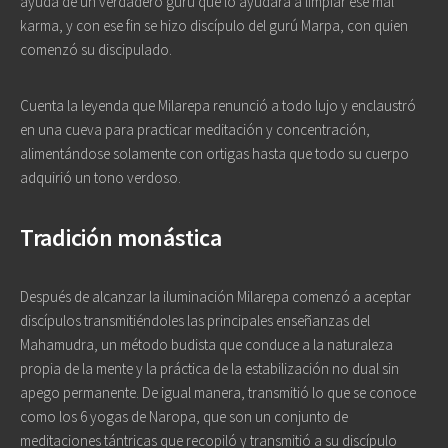
ayuda de un verdadero gurú que lo ayudara a limpiar ese mal
karma, y con ese fin se hizo discípulo del gurú Marpa, con quien
comenzó su discipulado.
Cuenta la leyenda que Milarepa renunció a todo lujo y enclaustró
en una cueva para practicar meditación y concentración,
alimentándose solamente con ortigas hasta que todo su cuerpo
adquirió un tono verdoso.
Tradición monástica
Después de alcanzar la iluminación Milarepa comenzó a aceptar
discípulos transmitiéndoles las principales enseñanzas del
Mahamudra, un método budista que conduce a la naturaleza
propia de la mente y la práctica de la estabilización no dual sin
apego permanente. De igual manera, transmitió lo que se conoce
como los 6 yogas de Naropa, que son un conjunto de
meditaciones tántricas que recopiló y transmitió a su discípulo