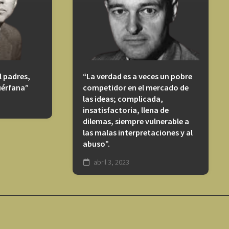
l padres,
“La verdad es a veces un pobre
uérfana”
competidor en el mercado de
las ideas; complicada,
insatisfactoria, llena de
dilemas, siempre vulnerable a
las malas interpretaciones y al
abuso”.
abril 3, 2023