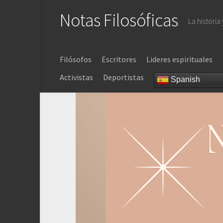
Saltar
Notas Filosóficas
al
La historia
contenido
Filósofos
Escritores
Lideres espirituales
Activistas
Deportistas
Spanish