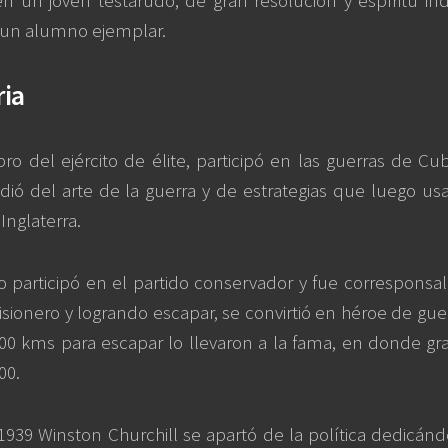
 en un joven testarudo, de gran resolución y espíritu i
e un alumno ejemplar.
ria
 del ejército de élite, participó en las guerras de Cub
ó del arte de la guerra y de estrategias que luego usar
nglaterra.
 participó en el partido conservador y fue corresponsal
sionero y logrando escapar, se convirtió en héroe de gu
00 kms para escapar lo llevaron a la fama, en donde gra
00.
1939 Winston Churchill se apartó de la política dedicánd