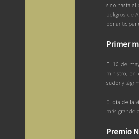
sino hasta el
peligros de 
por anticipar
Primer m
El 10 de may
ministro, en
sudor y lágri
El día de la 
más grande ov
Premio N