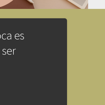
oca es
 ser