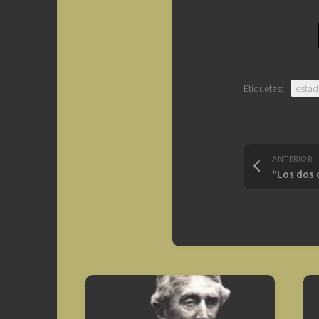
Etiquetas:
estad
ANTERIOR