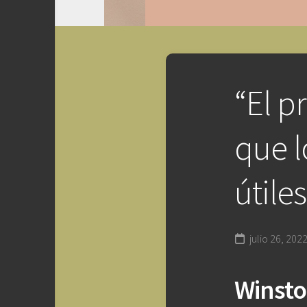
“El p
que l
útile
julio 26, 202
Winsto