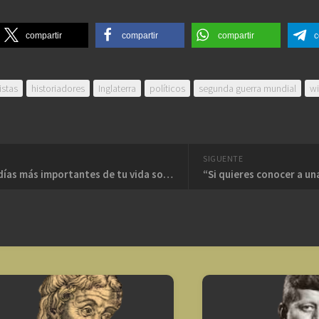
compartir
compartir
compartir
c
istas
historiadores
Inglaterra
políticos
segunda guerra mundial
wi
SIGUENTE
“Los dos días más importantes de tu vida son el día en que naces, y el día en que descubres por qué”