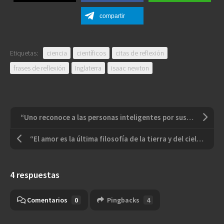
compartir
Etiquetas:
ciencia
científicos
citas de reflexión
frases de reflexión
Inglaterra
isaac newton
“Uno reconoce a las personas inteligentes por sus respuestas. A los sabios se los reconoce por sus preguntas”
“El amor es la última filosofía de la tierra y del cielo”
4 respuestas
Comentarios
0
Pingbacks
4