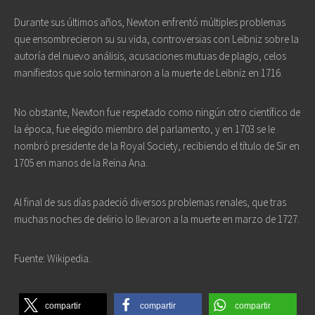
Durante sus últimos años, Newton enfrentó múltiples problemas
que ensombrecieron su su vida, controversias con Leibniz sobre la
autoría del nuevo análisis, acusaciones mutuas de plagio, celos
manifiestos que solo terminaron a la muerte de Leibniz en 1716.
No obstante, Newton fue respetado como ningún otro científico de
la época, fue elegido miembro del parlamento, y en 1703 se le
nombró presidente de la Royal Society, recibiendo el título de Sir en
1705 en manos de la Reina Ana.
Al final de sus días padeció diversos problemas renales, que tras
muchas noches de delirio lo llevaron a la muerte en marzo de 1727.
Fuente: Wikipedia.
compartir
compartir
compartir